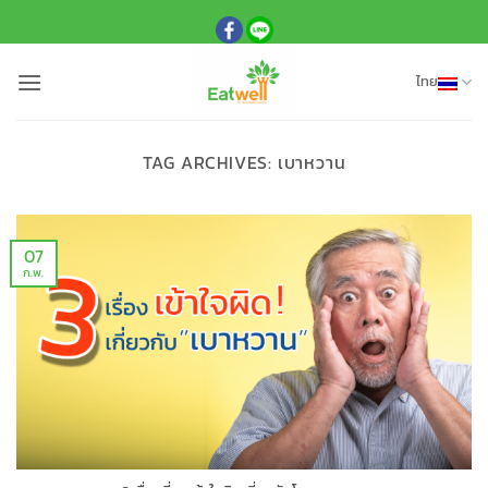
ข้าม
ไป
ยัง
ไทย
เนื้อหา
TAG ARCHIVES:
เบาหวาน
07
ก.พ.