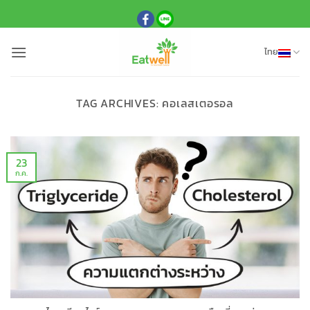
ข้าม
ไป
ยัง
ไทย
เนื้อหา
TAG ARCHIVES:
คอเลสเตอรอล
23
ก.ค.