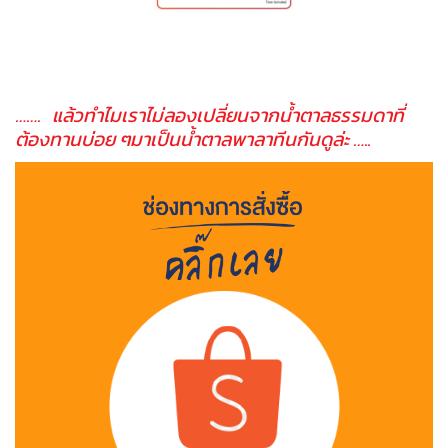
……. แล้วทำไมเราไม่ลองเปลี่ยนจากน้ำตาลธรรมดาที่
ต้องทานบ่อย ๆมาเป็นน้ำตาลพาลาทีนกันดูล่ะ …..