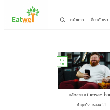
ข้าม
ไป
ยัง
หน้าแรก
เกี่ยวกับเรา
เนื้อหา
02
ก.ค.
หลักง่าย ๆ ในการลดน้ำห
ถ้าพูดถึงการลดน [...]