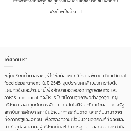
จากฟัวกราส์ถึงฟรุกโทส สู่การค้นพบสาเหตุของโรคไขมันพอกตับ
ฟรุกโทสเป็นน้ำต [...]
เกี่ยวกับเรา
กลุ่มบริษัทน้ำตาลราชบุรี ได้ก่อตั้งแผนกวิจัยและพัฒนา functional
food department ในปี 2545. จุดประสงค์หลักของการก่อตั้ง
แผนกวิจัยและพัฒนานี้เพื่อศึกษาและต่อยอด ingredients และ
อาหาร functional ที่จะให้ประโยชน์ด้านสุขภาพอย่างสูงสุดแก่ผู้
บริโภค เราลงทุนกับการพัฒนาเทคโนโลยีร่วมกับหน่วยงานภาครัฐ
สถาบันการศึกษา สถาบันโภชนาการระดับชาติ และระดับนานาชาติ
ทั้งภาครัฐและเอกชน เพื่อสร้างความเชื่อมั่นว่าผลิตภัณฑ์ที่ผลิตและ
นำเข้าสู่ท้องตลาดสู่ผู้บริโภคนั้นจะได้มาตรฐาน, ปลอดภัย และ คำนึง