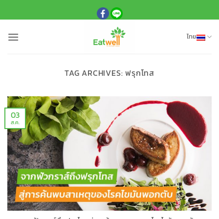
ข้าม
ไป
ยัง
ไทย
เนื้อหา
TAG ARCHIVES:
ฟรุกโทส
03
ส.ค.