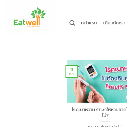
ข้าม
ไป
ยัง
หน้าแรก
เกี่ยวกับเรา
เนื้อหา
11
ต.ค.
โรคเบาหวาน รักษาให้หายขาดไ
ไม่?
เบาหวานโรคประจำ [...]