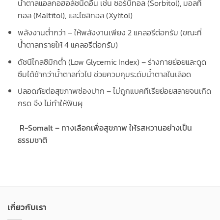
น้ำตาลแอลกอฮอล์ชนิดอื่น เช่น ซอร์บิทอล (Sorbitol), มอลทิ
ทอล (Maltitol), และไซลิทอล (Xylitol)
พลังงานต่ำกว่า – ให้พลังงานเพียง 2 แคลอรีต่อกรัม (ขณะที่
น้ำตาลทรายให้ 4 แคลอรีต่อกรัม)
ดัชนีไกลซิมิกต่ำ (Low Glycemic Index) – ร่างกายย่อยและดูด
ซึมได้ช้ากว่าน้ำตาลทั่วไป ช่วยควบคุมระดับน้ำตาลในเลือด
ปลอดภัยต่อสุขภาพช่องปาก – ไม่ถูกแบคทีเรียย่อยสลายจนเกิด
กรด จึง ไม่ทำให้ฟันผุ
R-Somalt – ทางเลือกเพื่อสุขภาพ ให้รสหวานอย่างเป็น
ธรรมชาติ
เกี่ยวกับเรา