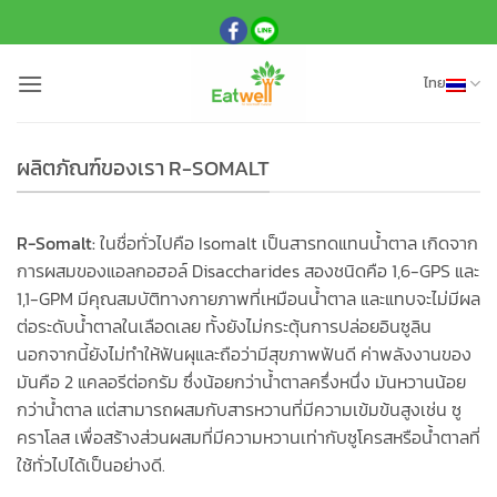
ข้าม
ไป
ยัง
ไทย
เนื้อหา
ผลิตภัณฑ์ของเรา R-SOMALT
R-Somalt:
ในชื่อทั่วไปคือ Isomalt เป็นสารทดแทนน้ำตาล เกิดจาก
การผสมของแอลกอฮอล์ Disaccharides สองชนิดคือ 1,6-GPS และ
1,1-GPM มีคุณสมบัติทางกายภาพที่เหมือนน้ำตาล และแทบจะไม่มีผล
ต่อระดับน้ำตาลในเลือดเลย ทั้งยังไม่กระตุ้นการปล่อยอินซูลิน
นอกจากนี้ยังไม่ทำให้ฟันผุและถือว่ามีสุขภาพฟันดี ค่าพลังงานของ
มันคือ 2 แคลอรีต่อกรัม ซึ่งน้อยกว่าน้ำตาลครึ่งหนึ่ง มันหวานน้อย
กว่าน้ำตาล แต่สามารถผสมกับสารหวานที่มีความเข้มข้นสูงเช่น ซู
คราโลส เพื่อสร้างส่วนผสมที่มีความหวานเท่ากับซูโครสหรือน้ำตาลที่
ใช้ทั่วไปได้เป็นอย่างดี.