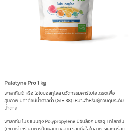
Palatyne Pro 1 kg
พาลาทีน® หรือ ไอโซมอลทูโลส นวัตกรรมคาร์โบไฮเดรตเพื่อ
สุขภาพ มีค่าดัชนีน้ำตาลต่ำ (GI = 38) เหมาะสำหรับผู้ควบคุมระดับ
น้ำตาล
พาลาทีน โปร แบบถุง Polypropylene มีซิบล็อค บรรจุ 1 กิโลกรัม
(เหมาะสำหรับอาหารปั่นผสมทางสาย รวมถึงใส่ในอาหารและเครื่อง