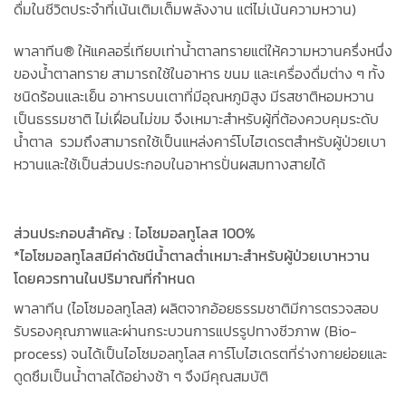
ดื่มในชีวิตประจำที่เน้นเติมเต็มพลังงาน แต่ไม่เน้นความหวาน)
พาลาทีน® ให้แคลอรี่เทียบเท่าน้ำตาลทรายแต่ให้ความหวานครึ่งหนึ่ง
ของน้ำตาลทราย สามารถใช้ในอาหาร ขนม และเครื่องดื่มต่าง ๆ ทั้ง
ชนิดร้อนและเย็น อาหารบนเตาที่มีอุณหภูมิสูง มีรสชาติหอมหวาน
เป็นธรรมชาติ ไม่เฝื่อนไม่ขม จึงเหมาะสำหรับผู้ที่ต้องควบคุมระดับ
น้ำตาล รวมถึงสามารถใช้เป็นแหล่งคาร์โบไฮเดรตสำหรับผู้ป่วยเบา
หวานและใช้เป็นส่วนประกอบในอาหารปั่นผสมทางสายได้
ส่วนประกอบสำคัญ : ไอโซมอลทูโลส 100%
*ไอโซมอลทูโลสมีค่าดัชนีน้ำตาลต่ำเหมาะสำหรับผู้ป่วยเบาหวาน
โดยควรทานในปริมาณที่กำหนด
พาลาทีน (ไอโซมอลทูโลส) ผลิตจากอ้อยธรรมชาติมีการตรวจสอบ
รับรองคุณภาพและผ่านกระบวนการแปรรูปทางชีวภาพ (Bio-
process) จนได้เป็นไอโซมอลทูโลส คาร์โบไฮเดรตที่ร่างกายย่อยและ
ดูดซึมเป็นน้ำตาลได้อย่างช้า ๆ จึงมีคุณสมบัติ