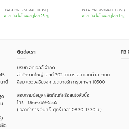
PALATYNE (ISOMALTULOSE)
PALATYNE (ISOMALTULOSE)
พาลาทีน ไอโซมอลทูโลส 25 kg
พาลาทีน ไอโซมอลทูโลส 1 kg
ติดต่อเรา
FB
บริษัท อีทเวลล์ จำกัด
45.
สำนักงานใหญ่ เลขที่ 302 อาคารเอส แอนด์ เอ ถนน
านี้
สีลม แขวงสุริยวงศ์ เขตบางรัก กรุงเทพฯ 10500
สอบถามข้อมูลผลิตภัณฑ์หรือสนใจสั่งซื้อ
สุด
โทร : 086-369-5555
วม
(เวลาทำการ จันทร์-ศุกร์ เวลา 08.30-17.30 น.)
ัฐ
ผลิต