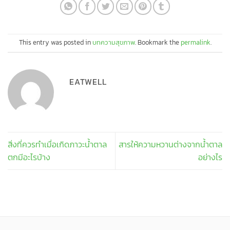
This entry was posted in
บทความสุขภาพ
. Bookmark the
permalink
.
EATWELL
สิ่งที่ควรทำเมื่อเกิดภาวะน้ำตาล
สารให้ความหวานต่างจากน้ำตาล
ตกมีอะไรบ้าง
อย่างไร