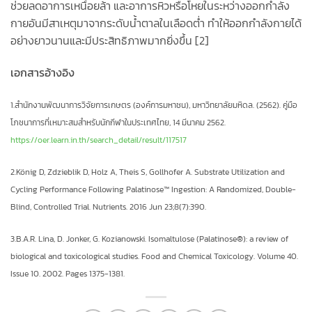
ช่วยลดอาการเหนื่อยล้า และอาการหิวหรือโหยในระหว่างออกกำลัง
กายอันมีสาเหตุมาจากระดับน้ำตาลในเลือดต่ำ ทำให้ออกกำลังกายได้
อย่างยาวนานและมีประสิทธิภาพมากยิ่งขึ้น [2]
เอกสารอ้างอิง
1.สำนักงานพัฒนาการวิจัยการเกษตร (องค์การมหาชน), มหาวิทยาลัยมหิดล. (2562). คู่มือ
โภชนาการที่เหมาะสมสำหรับนักกีฬาในประเทศไทย, 14 มีนาคม 2562.
https://oer.learn.in.th/search_detail/result/117517
2.König D, Zdzieblik D, Holz A, Theis S, Gollhofer A. Substrate Utilization and
Cycling Performance Following Palatinose™ Ingestion: A Randomized, Double-
Blind, Controlled Trial. Nutrients. 2016 Jun 23;8(7):390.
3.B.A.R. Lina, D. Jonker, G. Kozianowski. Isomaltulose (Palatinose®): a review of
biological and toxicological studies. Food and Chemical Toxicology. Volume 40.
Issue 10. 2002. Pages 1375-1381.