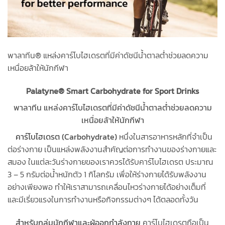
พาลาทีน® แหล่งคาร์โบไฮเดรตที่มีค่าดัชนีน้ำตาลต่ำช่วยลดความ
เหนื่อยล้าให้นักกีฬา
Palatyne® Smart Carbohydrate for Sport Drinks
พาลาทีน แหล่งคาร์โบไฮเดรตที่มีค่าดัชนีน้ำตาลต่ำช่วยลดความ
เหนื่อยล้าให้นักกีฬา
คาร์โบไฮเดรต (Carbohydrate)
หนึ่งในสารอาหารหลักที่จำเป็น
ต่อร่างกาย เป็นแหล่งพลังงานสำคัญต่อการทำงานของร่างกายและ
สมอง ในแต่ละวันร่างกายของเราควรได้รับคาร์โบไฮเดรต ประมาณ
3 – 5 กรัมต่อน้ำหนักตัว 1 กิโลกรัม เพื่อให้ร่างกายได้รับพลังงาน
อย่างเพียงพอ ทำให้เราสามารถเคลื่อนไหวร่างกายได้อย่างเต็มที่
และมีเรี่ยวแรงในการทำงานหรือกิจกรรมต่างๆ ได้ตลอดทั้งวัน
สำหรับกลุ่มนักกีฬาและผู้ออกกำลังกาย
คาร์โบไฮเดรตถือเป็น