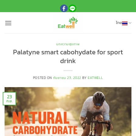
ข้าม
ไป
ยัง
ไทย
เนื้อหา
บทความสุขภาพ
Palatyne smart cabohydate for sport
drink
POSTED ON
กันยายน 23, 2022
BY
EATWELL
23
ก.ย.