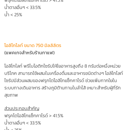
ฟรุคโตโอลิโกแซ็กคาไรด์ > 41.5%
น้ำตาลอื่นๆ < 33.5%
น้ำ < 25%
โอลิโกไลท์ ขนาด 750 มิลลิลิตร
(แพคเกจสำหรับร้านกาแฟ)
โอลิโกไลท์ พรีไบโอติกไซรัปให้ใยอาหารสูงถึง 8 กรัมต่อหนึ่งหน่วย
บริโภค สามารถใช้ผสมในเครื่องดื่มและอาหารชนิดต่างๆ โอลิโกไลท์
ไซรัปมีส่วนผสมของฟรุกโตโอลิโกแซ็กคาไรด์ ช่วยเพิ่มกากใยใน
ระบบทางเดินอาหาร สร้างภูมิต้านทานในลำไส้ เหมาะสำหรับผู้ที่รัก
สุขภาพ
ส่วนประกอบสำคัญ
ฟรุคโตโอลิโกแซ็กคาไรด์ > 41.5%
น้ำตาลอื่นๆ < 33.5%
น้ำ < 25%