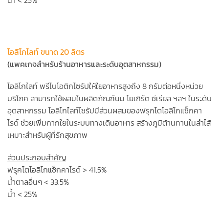
โอลิโกไลท์ ขนาด 20 ลิตร
(แพคเกจสำหรับร้านอาหารและระดับอุตสาหกรรม)
โอลิโกไลท์ พรีไบโอติกไซรัปให้ใยอาหารสูงถึง 8 กรัมต่อหนึ่งหน่วย
บริโภค สามารถใช้ผสมในผลิตภัณฑ์นม โยเกิร์ต ซีเรียล ฯลฯ ในระดับ
อุตสาหกรรม โอลิโกไลท์ไซรัปมีส่วนผสมของฟรุกโตโอลิโกแซ็กคา
ไรด์ ช่วยเพิ่มกากใยในระบบทางเดินอาหาร สร้างภูมิต้านทานในลำไส้
เหมาะสำหรับผู้ที่รักสุขภาพ
ส่วนประกอบสำคัญ
ฟรุคโตโอลิโกแซ็กคาไรด์ > 41.5%
น้ำตาลอื่นๆ < 33.5%
น้ำ < 25%