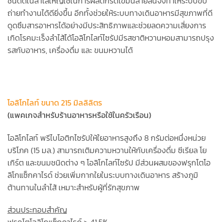
ชนิดดีในลำไส้ใหญ่ใช้ในการผลิตกรดไขมันสายสั้นจึงทำให้ระบบขับ
ถ่ายทำงานได้ดียิ่งขึ้น อีกทั้งช่วยให้ระบบทางเดินอาหารมีสุขภาพที่ดี
ดูดซึมสารอาหารได้อย่างมีประสิทธิภาพและช่วยลดความเสี่ยงการ
เกิดโรคมะเร็งลำไส้ได้โอลิโกไลท์ไซรัปมีรสชาติหวานหอมสามารถปรุง
รสกับอาหาร, เครื่องดื่ม และ ขนมหวานได้
โอลิโกไลท์ ขนาด 215 มิลลิลิตร
(แพคเกจสำหรับร้านอาหารหรือใช้ในครัวเรือน)
โอลิโกไลท์ พรีไบโอติกไซรัปให้ใยอาหารสูงถึง 8 กรัมต่อหนึ่งหน่วย
บริโภค (15 มล.) สามารถเติมความหวานให้กับเครื่องดื่ม ซีเรียล โย
เกิร์ต และขนมชนิดต่าง ๆ โอลิโกไลท์ไซรัป มีส่วนผสมของฟรุกโตโอ
ลิโกแซ็กคาไรด์ ช่วยเพิ่มกากใยในระบบทางเดินอาหาร สร้างภูมิ
ต้านทานในลำไส้ เหมาะสำหรับผู้ที่รักสุขภาพ
ส่วนประกอบสำคัญ