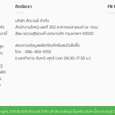
ติดต่อเรา
FB
บริษัท อีทเวลล์ จำกัด
45.
สำนักงานใหญ่ เลขที่ 302 อาคารเอส แอนด์ เอ ถนน
านี้
สีลม แขวงสุริยวงศ์ เขตบางรัก กรุงเทพฯ 10500
สอบถามข้อมูลผลิตภัณฑ์หรือสนใจสั่งซื้อ
สุด
โทร : 086-369-5555
วม
(เวลาทำการ จันทร์-ศุกร์ เวลา 08.30-17.30 น.)
ัฐ
ผลิต
น,
ง
ight 2019 ©บริษัท อีทเวลล์ จำกัด (สำนักงานใหญ่) (ในเครือ บริษัท น้ำตาลราชบุรี 