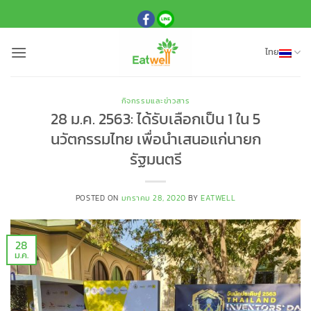
ข้าม
ไป
ยัง
ไทย
เนื้อหา
กิจกรรมและข่าวสาร
28 ม.ค. 2563: ได้รับเลือกเป็น 1 ใน 5
นวัตกรรมไทย เพื่อนำเสนอแก่นายก
รัฐมนตรี
POSTED ON
มกราคม 28, 2020
BY
EATWELL
28
ม.ค.