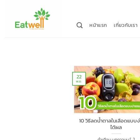
ข้าม
ไป
ยัง
หน้าแรก
เกี่ยวกับเรา
เนื้อหา
22
พ.ย.
10 วิธีลดน้ำตาลในเลือดแบบง
ได้ผล
คำเตือน บทความน [...]