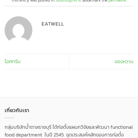
This entry was posted in
วิธีใช้/เมนูอาหาร
. Bookmark the
permalink
.
EATWELL
ไอศกรีม
ของหวาน
เกี่ยวกับเรา
กลุ่มบริษัทน้ำตาลราชบุรี ได้ก่อตั้งแผนกวิจัยและพัฒนา functional
food department ในปี 2545. จุดประสงค์หลักของการก่อตั้ง