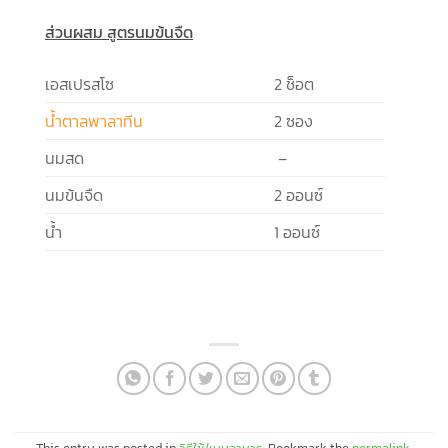
ส่วนผสม สูตรนมข้นจืด
เอสเปรสโซ
2 ช็อต
น้ำตาลพาลาทีน
2 ซอง
นมสด
–
นมข้นจืด
2 ออนซ์
น้ำ
1 ออนซ์