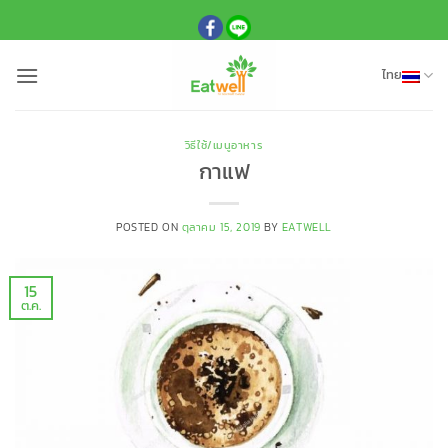
ข้าม
ไป
ยัง
ไทย
เนื้อหา
วิธีใช้/เมนูอาหาร
กาแฟ
POSTED ON
ตุลาคม 15, 2019
BY
EATWELL
15
ต.ค.