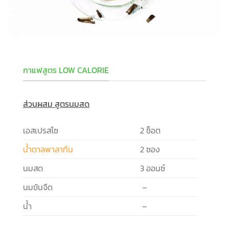
กาแฟสูตร LOW CALORIE
ส่วนผสม สูตรนมสด
เอสเปรสโซ
2 ช็อต
น้ำตาลพาลาทีน
2 ซอง
นมสด
3 ออนซ์
นมข้นจืด
–
น้ำ
–